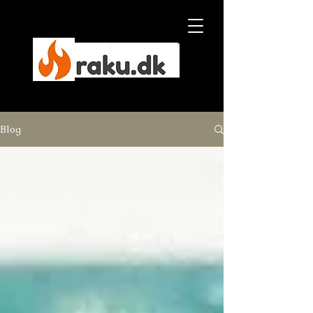
Ebbe Dam Nielsen
Blog
NYHED