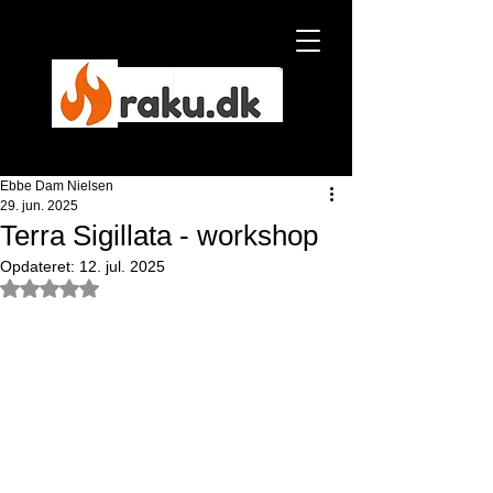
Ebbe Dam Nielsen
Ebbe Dam Nielsen
29. jun. 2025
Terra Sigillata - workshop
NYHED
Opdateret:
12. jul. 2025
Bedømt til NaN ud af 5 stjerner.