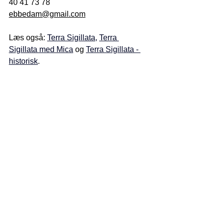
40 41 73 78
ebbedam@gmail.com
Læs også: 
Terra Sigillata
, 
Terra 
Sigillata med Mica
og 
Terra Sigillata - 
historisk
.
Terra Sigillata med Mica/Glimmerpulver.