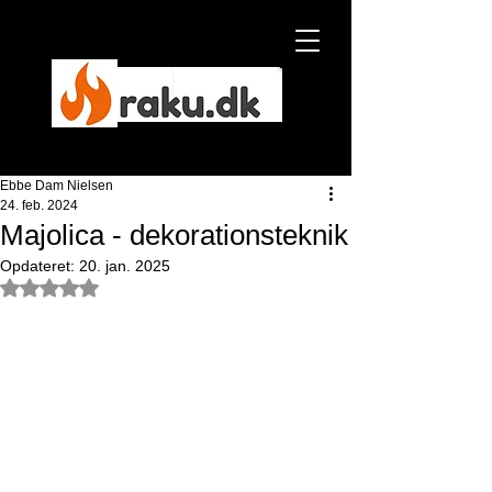
Ebbe Dam Nielsen
Ebbe Dam Nielsen
24. feb. 2024
Majolica - dekorationsteknik
NYHED
Opdateret:
20. jan. 2025
Bedømt til NaN ud af 5 stjerner.