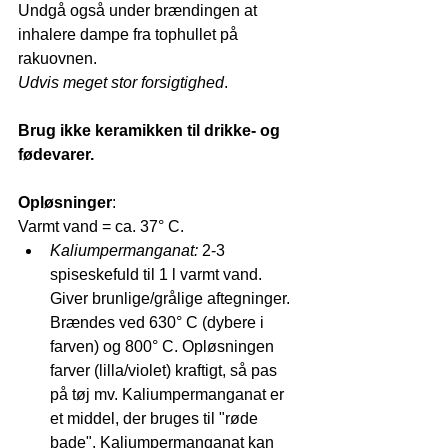
Undgå også under brændingen at 
inhalere dampe fra tophullet på 
rakuovnen. 
Udvis meget stor forsigtighed
.
Brug ikke keramikken til drikke- og 
fødevarer.
Opløsninger
:
Varmt vand = ca. 37° C. 
Kaliumpermanganat: 
2-3 
spiseskefuld til 1 l varmt vand. 
Giver brunlige/grålige aftegninger. 
Brændes ved 630° C (dybere i 
farven) og 800° C. Opløsningen 
farver (lilla/violet) kraftigt, så pas 
på tøj mv. Kaliumpermanganat er 
et middel, der bruges til "røde 
bade". Kaliumpermanganat kan 