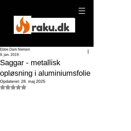
Ebbe Dam Nielsen
Ebbe Dam Nielsen
9. jan. 2019
Saggar - metallisk
NYHED
opløsning i aluminiumsfolie
Opdateret:
28. maj 2025
Bedømt til NaN ud af 5 stjerner.