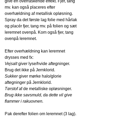
give en overraskende effekt. Fjer, tang 
mv. kan også placeres efter 
overhældning af metallisk opløsning. 
Spray da det første lag folie med hårlak 
og placér fjer, tang mv. på folien og sæt 
leremnet ovenpå. Kom også fjer, tang 
ovenpå leremnet. 
Efter overhældning kan leremnet 
drysses med fx:
Vejsalt
 giver lyse/hvide aftegninger. 
Brug det ikke på Jernklorid.
Sukker
 giver mørke halo/glorie 
aftegninger på Jernklorid.
Tørstof
 af de metalliske opløsninger.
Brug ikke savsmuld, da dette vil give 
flammer i rakuovnen.
Pak derefter folien om leremnet (3 lag). 