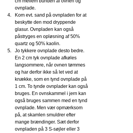
cm mellem bunden af ovnen og 
ovnplade.  
Kom evt. sand på ovnpladen for at 
beskytte den mod dryppende 
glasur. Ovnpladen kan også 
påstryges en opløsning af 50% 
quartz og 50% kaolin.  
Jo tykkere ovnplade desto bedre. 
En 2 cm tyk ovnplade afkøles 
langsommere, når ovnen tømmes 
og har derfor ikke så let ved at 
knække, som en tynd ovnplade på 
1 cm. To tynde ovnplader kan også 
bruges. En ovnskammel i jern kan 
også bruges sammen med en tynd 
ovnplade. Men vær opmærksom 
på, at skamlen smuldrer efter 
mange brændinger. Sæt derfor 
ovnpladen på 3 S-søjler eller 3 