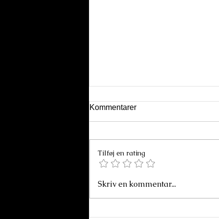
Kommentarer
Tilføj en rating
Sulfater og oxider
Skriv en kommentar...