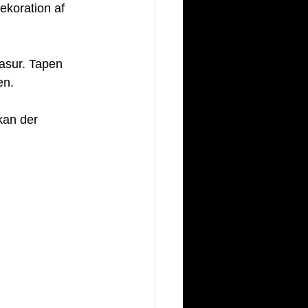
ekoration af 
lasur. Tapen 
en.
 kan der 