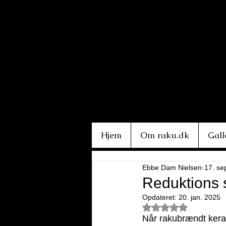
Hjem
Om raku.dk
Gall
Ebbe Dam Nielsen
17. se
Reduktions 
Opdateret:
20. jan. 2025
Bedømt til NaN ud 
Når rakubrændt keram