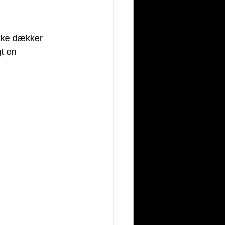
kke dækker 
t en 