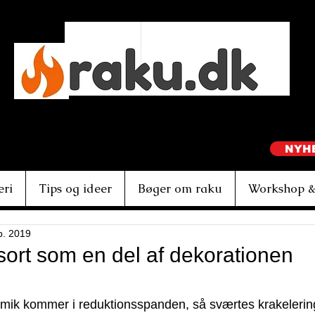
Ebbe Dam Nielsen
NYH
eri
Tips og ideer
Bøger om raku
Workshop &
p. 2019
sort som en del af dekorationen
af 5 stjerner.
ik kommer i reduktionsspanden, så sværtes krakeleringe