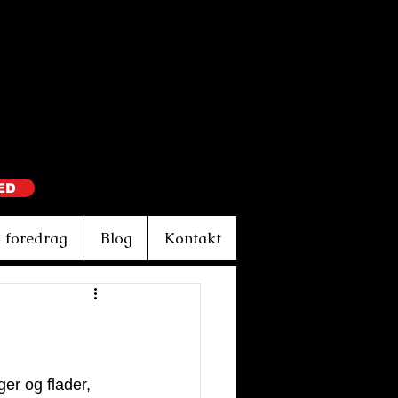
ED
 foredrag
Blog
Kontakt
r og flader, 