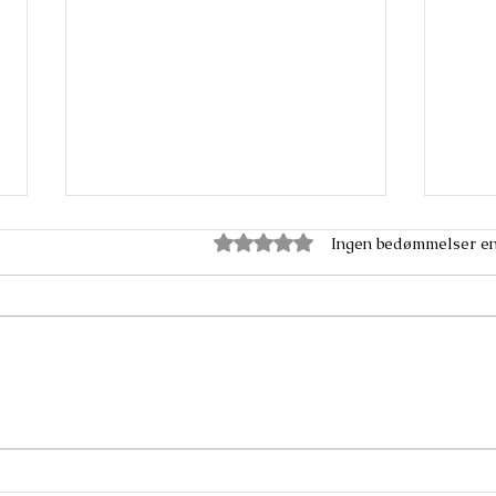
Bedømt til 0 ud af 5 stjerner.
Ingen bedømmelser e
Kuro-Raku
Krak