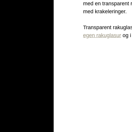
med en transparent ra
med krakeleringer.
Transparent rakugla
egen rakuglasur
 og 