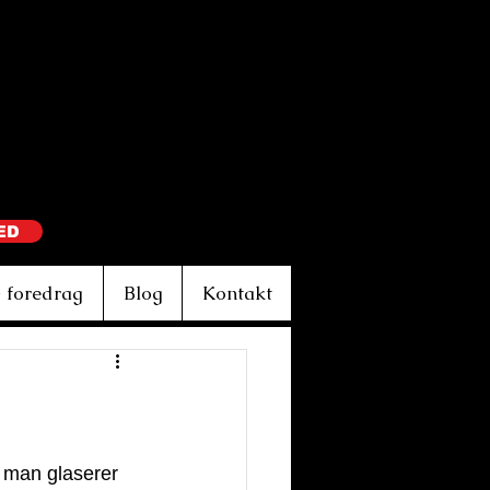
ED
 foredrag
Blog
Kontakt
 man glaserer 