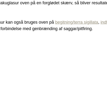
kuglasur oven på en forglødet skærv, så bliver resultatet
sur kan også bruges oven på 
begitning/terra sigillata
, 
ind
i forbindelse med genbrænding af saggar/pitfiring.