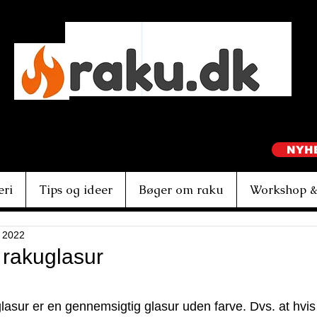
Ebbe Dam Nielsen
NYH
eri
Tips og ideer
Bøger om raku
Workshop &
. 2022
 rakuglasur
af 5 stjerner.
lasur er en gennemsigtig glasur uden farve. Dvs. at hvis