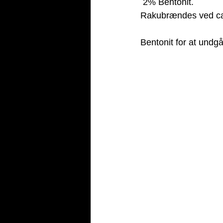
 2% Bentonit.
Rakubrændes ved ca
Bentonit for at undg