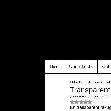
Hjem
Om raku.dk
Gall
Ebbe Dam Nielsen
25. jul
Transparent
Opdateret:
20. jan. 2025
Bedømt til NaN ud 
En transparent rakug