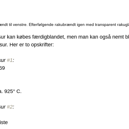
ndt til venstre. Efterfølgende rakubrændt igen med transparent rakugl
sur kan købes færdigblandet, men man kan også nemt bl
ur. Her er to opskrifter:
ur 
#1
:
169
. 925° C.
ur 
#2
:
iste