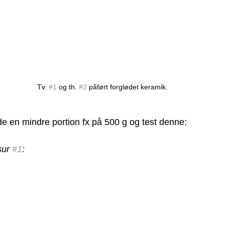
Tv. 
#1
 og th. 
#2
 påført forglødet keramik.
 en mindre portion fx på 500 g og test denne:
ur 
#1
: