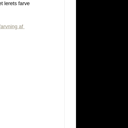
 lerets farve 
farvning af 