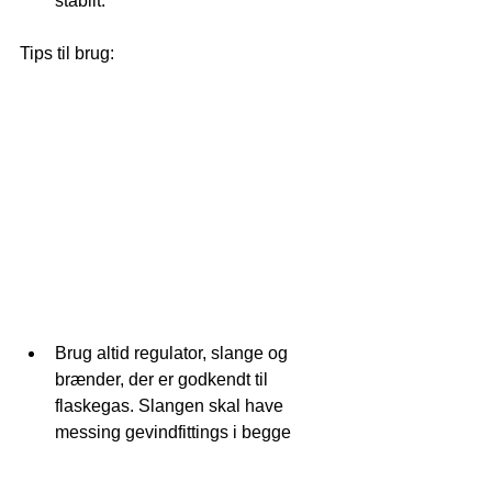
stabilt.
Tips til brug:
Brug altid regulator, slange og 
brænder, der er godkendt til 
flaskegas. Slangen skal have 
messing gevindfittings i begge 
ender og passe til regulator og 
brænder. Saml det med godkendt 