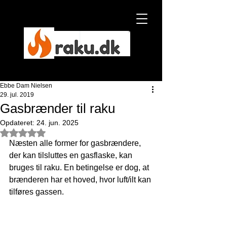
Ebbe Dam Nielsen
Ebbe Dam Nielsen
29. jul. 2019
Gasbrænder til raku
NYHED
Opdateret:
24. jun. 2025
Bedømt til NaN ud af 5 stjerner.
Næsten alle former for gasbrændere, 
der kan tilsluttes en gasflaske, kan 
bruges til raku. En betingelse er dog, at 
brænderen har et hoved, hvor luft/ilt kan 
tilføres gassen.