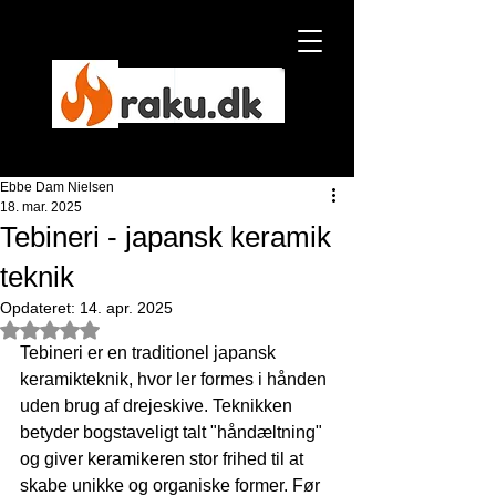
Ebbe Dam Nielsen
Ebbe Dam Nielsen
18. mar. 2025
Tebineri - japansk keramik
NYHED
teknik
Opdateret:
14. apr. 2025
Bedømt til NaN ud af 5 stjerner.
Tebineri er en traditionel japansk 
keramikteknik, hvor ler formes i hånden 
uden brug af drejeskive. Teknikken 
betyder bogstaveligt talt "håndæltning" 
og giver keramikeren stor frihed til at 
skabe unikke og organiske former. Før 