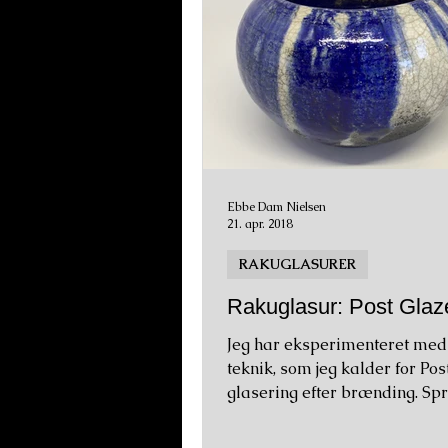
Ebbe Dam Nielsen
21. apr. 2018
RAKUGLASURER
Rakuglasur: Post Glaz
Jeg har eksperimenteret med
teknik, som jeg kalder for Pos
glasering efter brænding. Sprøjtning:
En uglaseret skål blev...