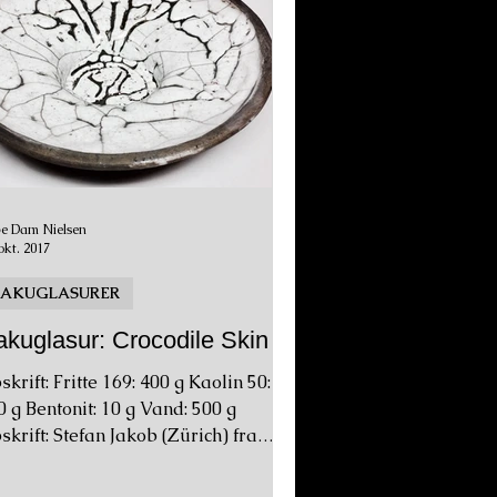
e Dam Nielsen
okt. 2017
RAKUGLASURER
kuglasur: Crocodile Skin
krift: Fritte 169: 400 g Kaolin 50:
0 g Bentonit: 10 g Vand: 500 g
skrift: Stefan Jakob (Zürich) fra
gen Rakuvaria 3. Her er...