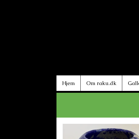
Hjem
Om raku.dk
Gall