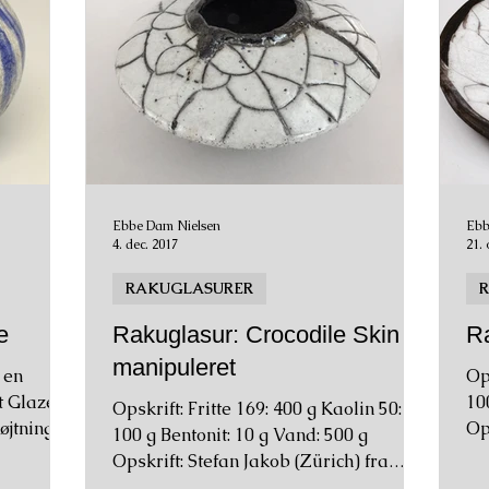
Ebbe Dam Nielsen
Ebb
4. dec. 2017
21. 
RAKUGLASURER
e
Rakuglasur: Crocodile Skin -
Ra
manipuleret
 en
Ops
t Glaze -
10
Opskrift: Fritte 169: 400 g Kaolin 50:
Op
100 g Bentonit: 10 g Vand: 500 g
bo
Opskrift: Stefan Jakob (Zürich) fra
bogen Rakuvaria 2. Her er dog...