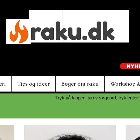
Ebbe Dam Nielsen
NYH
eri
Tips og ideer
Bøger om raku
Workshop &
Tryk på luppen, skriv søgeord, tryk enter: